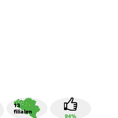
13
filialen
94%