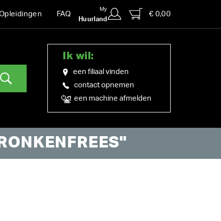
My
€ 0,00
Opleidingen
FAQ
Huurland
Ik wil:
een filiaal vinden
contact opnemen
een machine afmelden
TRONKENFREES"