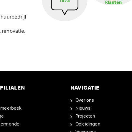
1973
klanten
rhuurbedrijf
 renovatie,
FILIALEN
NAVIGATIE
Over ons
tmeerbeek
Nieuws
ge
Projecten
dermonde
Opleidingen