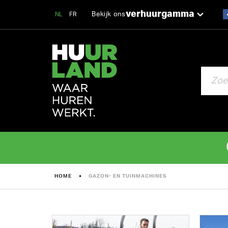
verhuurgamma
Bekijk ons
NL
FR
ZOEKEN
HOME
GAZON- EN TUINMACHINES