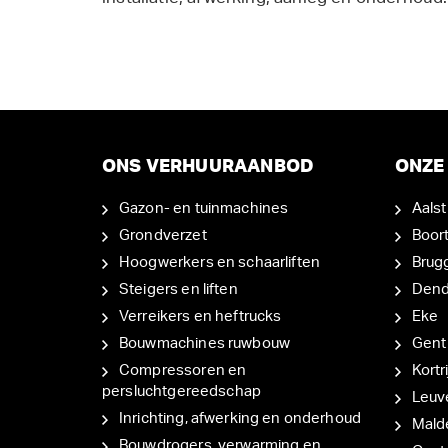
ONS VERHUURAANBOD
ONZE 
Gazon- en tuinmachines
Aalst
Grondverzet
Boor
Hoogwerkers en schaarliften
Brug
Steigers en liften
Den
Verreikers en heftrucks
Eke
Bouwmachines ruwbouw
Gent
Compressoren en
Kortri
persluchtgereedschap
Leuv
Inrichting, afwerking en onderhoud
Mal
Bouwdrogers, verwarming en