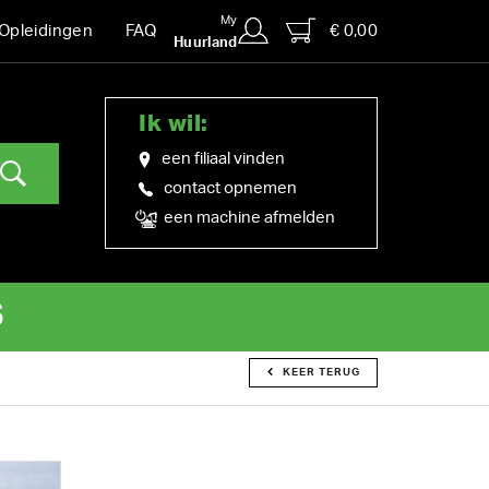
My
€ 0,00
Opleidingen
FAQ
Huurland
Ik wil:
een filiaal vinden
contact opnemen
een machine afmelden
S
KEER TERUG