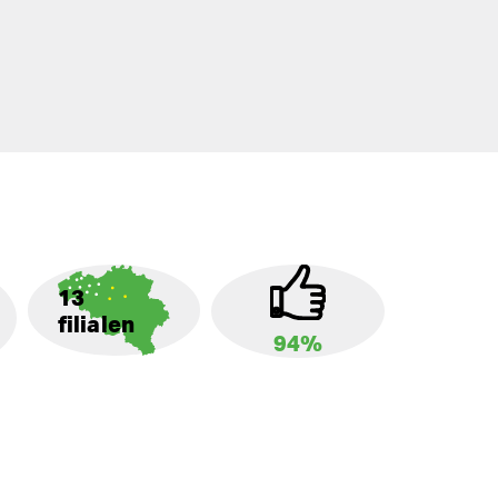
13
filialen
94%