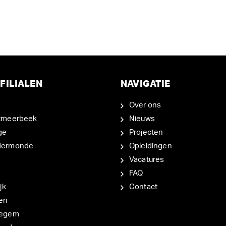
FILIALEN
NAVIGATIE
Over ons
tmeerbeek
Nieuws
ge
Projecten
dermonde
Opleidingen
Vacatures
FAQ
jk
Contact
en
degem