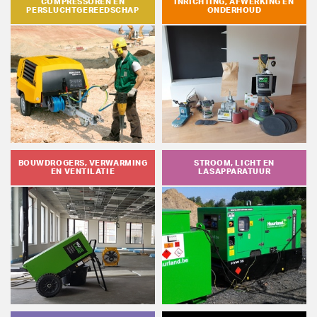
COMPRESSOREN EN
INRICHTING, AFWERKING EN
PERSLUCHTGEREEDSCHAP
ONDERHOUD
BOUWDROGERS, VERWARMING
STROOM, LICHT EN
EN VENTILATIE
LASAPPARATUUR