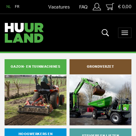
€ 0,00
NL
FR
Vacatures
FAQ
GAZON- EN TUINMACHINES
GRONDVERZET
HOOGWERKERS EN
STEIGERS EN LIFTEN