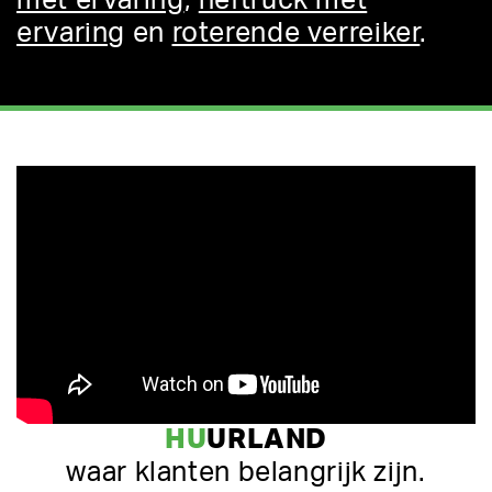
met ervaring
,
heftruck met
ervaring
en
roterende verreiker
.
HU
URLAND
waar klanten belangrijk zijn.