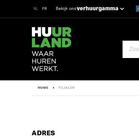
verhuurgamma
Bekijk ons
NL
FR
ZOEKEN
HOME
FILIALEN
ADRES