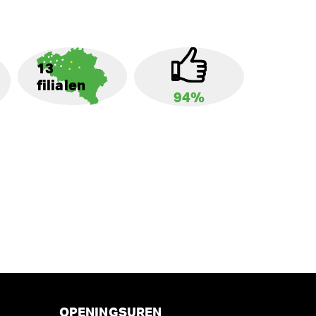
13
filialen
94%
OPENINGSUREN