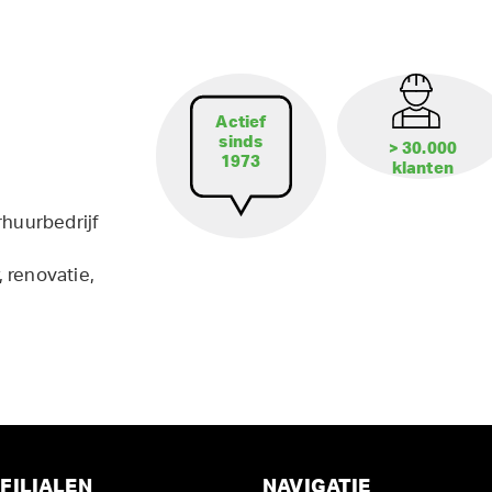
Actief
sinds
> 30.000
1973
klanten
rhuurbedrijf
 renovatie,
FILIALEN
NAVIGATIE