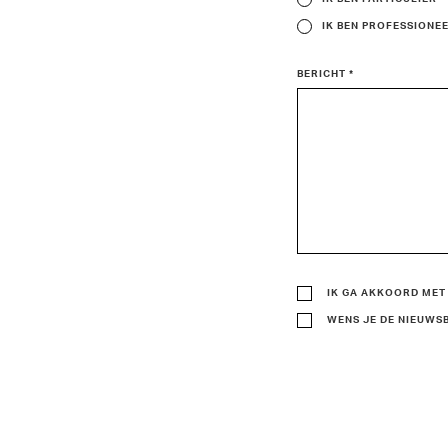
IK BEN PROFESSIONE
BERICHT *
IK GA AKKOORD MET
WENS JE DE NIEUWS