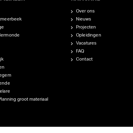
Over ons
tmeerbeek
Nieuws
ge
Projecten
dermonde
Opleidingen
Vacatures
FAQ
jk
Contact
en
degem
ende
elare
Planning groot materiaal