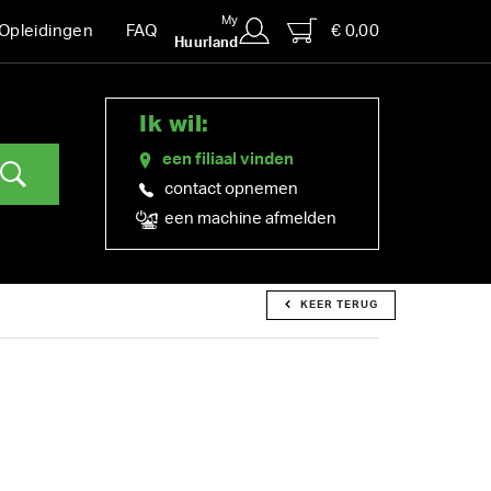
My
€ 0,00
Opleidingen
FAQ
Huurland
Ik wil:
een filiaal vinden
contact opnemen
een machine afmelden
KEER TERUG