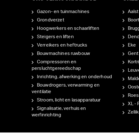
Gazon- en tuinmachines
Aalst
Grondverzet
Boor
Hoogwerkers en schaarliften
Brug
Steigers en liften
Den
Verreikers en heftrucks
Eke
Bouwmachines ruwbouw
Gent
Compressoren en
Kortri
persluchtgereedschap
Leuv
Inrichting, afwerking en onderhoud
Mal
Bouwdrogers, verwarming en
Oost
ventilatie
Roes
Stroom, licht en lasapparatuur
XL - 
Signalisatie, verhuis en
Zellik
werfinrichting