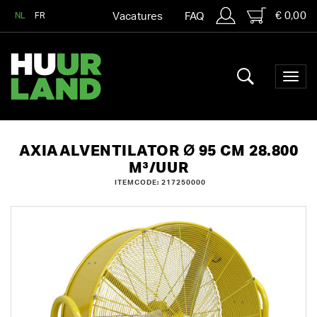
€ 0,00
NL
FR
Vacatures
FAQ
AXIAALVENTILATOR Ø 95 CM 28.800
M³/UUR
ITEMCODE: 217250000