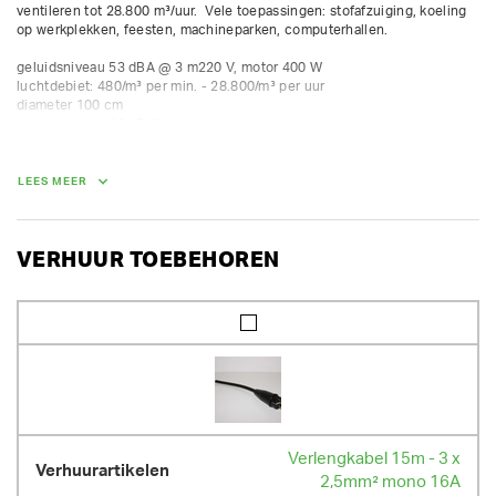
ventileren tot 28.800 m³/uur.  Vele toepassingen: stofafzuiging, koeling 
op werkplekken, feesten, machineparken, computerhallen.

geluidsniveau 53 dBA @ 3 m220 V, motor 400 W

luchtdebiet: 480/m³ per min. - 28.800/m³ per uur

diameter 100 cm

geluidsniveau 66 dB(A)
GEWICHT
LEES MEER
50.00 kg
VERHUUR TOEBEHOREN
Verlengkabel 15m - 3 x
2,5mm² mono 16A