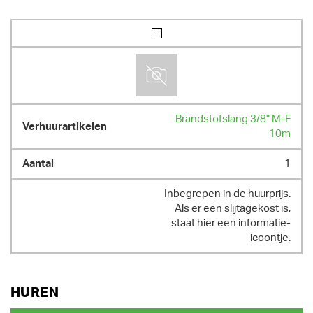
Brandstofslang 3/8" M-F
10m
1
Inbegrepen in de huurprijs.
Als er een slijtagekost is,
staat hier een informatie-
icoontje.
HUREN