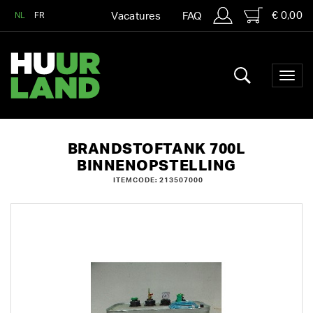
€ 0,00
NL
FR
Vacatures
FAQ
BRANDSTOFTANK 700L
BINNENOPSTELLING
ITEMCODE: 213507000