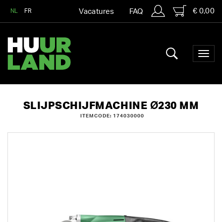
€ 0,00
NL
FR
Vacatures
FAQ
SLIJPSCHIJFMACHINE Ø230 MM
ITEMCODE: 174030000