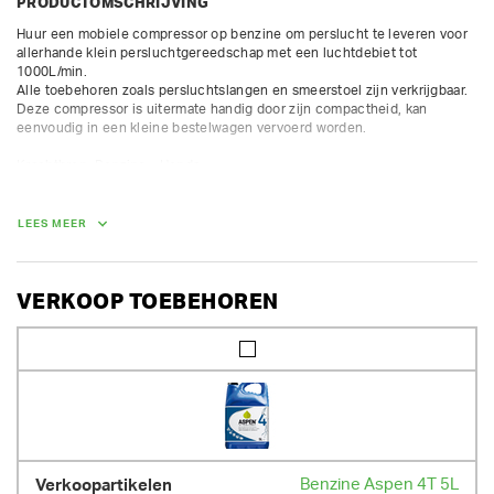
PRODUCTOMSCHRIJVING
Huur een mobiele compressor op benzine om perslucht te leveren voor 
allerhande klein persluchtgereedschap met een luchtdebiet tot 
1000L/min.  

Alle toebehoren zoals persluchtslangen en smeerstoel zijn verkrijgbaar. 
Deze compressor is uitermate handig door zijn compactheid, kan 
eenvoudig in een kleine bestelwagen vervoerd worden.

Krachtbron: Benzine - Honda

Technische fiche:

- luchtdebiet afgave: 1300 L/min

- werkdruk: 7 bar

LEES MEER
- 1 luchtuitlaat met klauwkoppeling 3/4"

- geluidsniveau 97 dBA
VERKOOP TOEBEHOREN
AFMETINGEN (L X BR X H):
108 cm x 80 cm x 79 cm
GEWICHT
202.00 kg
Benzine Aspen 4T 5L