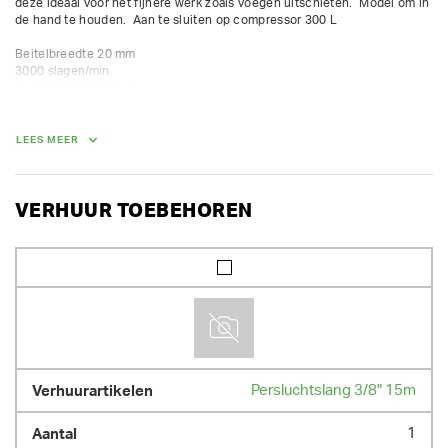
deze ideaal voor het fijnere werk zoals voegen uitschieten.  Model om in 
de hand te houden.  Aan te sluiten op compressor 300 L

Beitelbreedte 20 mm

3000 slagen/min

luchtdebiet 156 l/min

LEES MEER
GEWICHT
2.00 kg
VERHUUR TOEBEHOREN
Persluchtslang 3/8" 15m
1