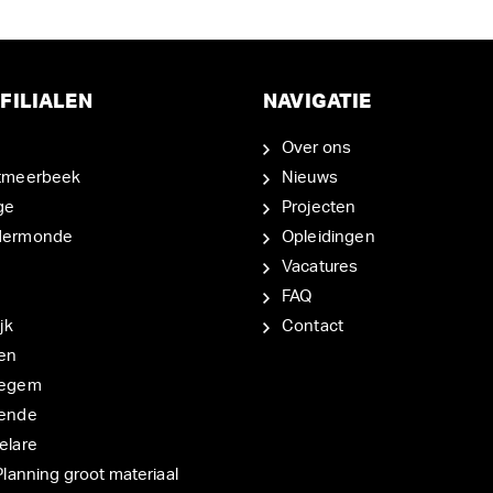
FILIALEN
NAVIGATIE
Over ons
tmeerbeek
Nieuws
ge
Projecten
dermonde
Opleidingen
Vacatures
FAQ
jk
Contact
en
degem
ende
elare
Planning groot materiaal