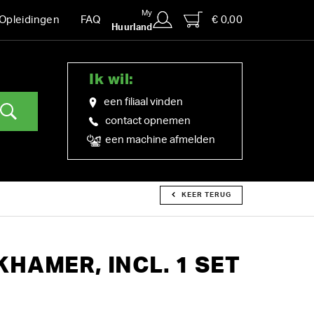
My
€ 0,00
Opleidingen
FAQ
Huurland
Ik wil:
een filiaal vinden
contact opnemen
een machine afmelden
KEER TERUG
N
HAMER, INCL. 1 SET