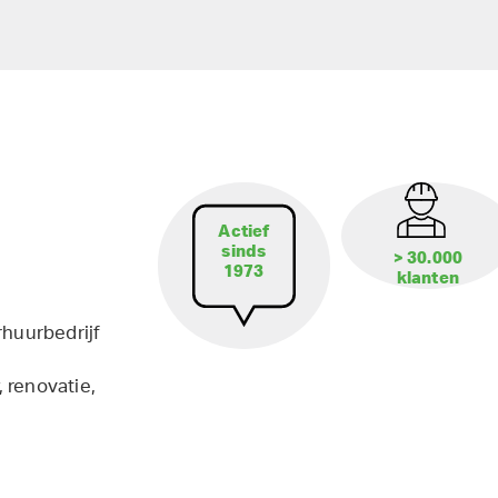
Actief
sinds
> 30.000
1973
klanten
rhuurbedrijf
 renovatie,