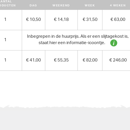
AANTAL
ODUCTEN
DAG
WEEKEND
WEEK
4 WEKEN
1
€ 10,50
€ 14,18
€ 31,50
€ 63,00
Inbegrepen in de huurprijs. Als er een slijtagekost is,
1
staat hier een informatie-icoontje.
1
€ 41,00
€ 55,35
€ 82,00
€ 246,00