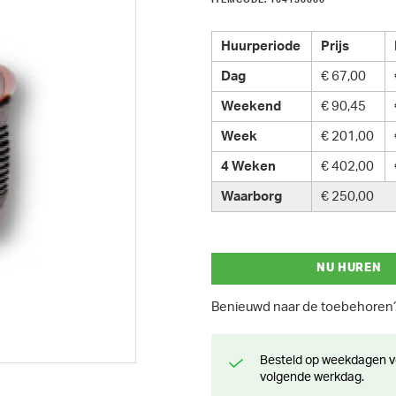
ITEMCODE: 164130000
Huurperiode
Prijs
Dag
€ 67,00
Weekend
€ 90,45
Week
€ 201,00
4 Weken
€ 402,00
Waarborg
€ 250,00
NU HUREN
Benieuwd naar de toebehore
Besteld op weekdagen voor 13 uur? Klaar voor levering of afhaling de
volgende werkdag.