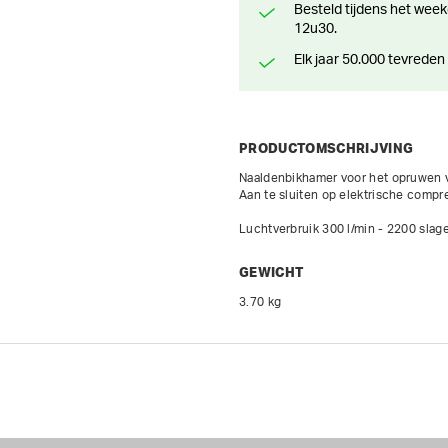
Besteld tijdens het weekend? Klaar voor levering of afhaling vanaf maandag
12u30.
Elk jaar 50.000 tevreden
PRODUCTOMSCHRIJVING
Naaldenbikhamer voor het opruwen van
Aan te sluiten op elektrische compre
Luchtverbruik 300 l/min - 2200 slag
GEWICHT
3.70 kg