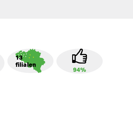
13
filialen
94%