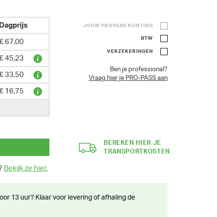
Dagprijs
JOUW PROPASS KORTING
BTW
€ 67,00
VERZEKERINGEN
€ 45,23
Ben je professional?
€ 33,50
Vraag hier je PRO-PASS aan
€ 16,75
BEREKEN HIER JE
TRANSPORTKOSTEN
n?
Bekijk ze hier.