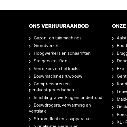
ONS VERHUURAANBOD
ONZE 
Gazon- en tuinmachines
Aalst
Grondverzet
Boor
Hoogwerkers en schaarliften
Brug
Steigers en liften
Den
Verreikers en heftrucks
Eke
Bouwmachines ruwbouw
Gent
Compressoren en
Kortri
persluchtgereedschap
Leuv
Inrichting, afwerking en onderhoud
Mal
Bouwdrogers, verwarming en
Oost
ventilatie
Roes
Stroom, licht en lasapparatuur
XL - 
Signalisatie, verhuis en