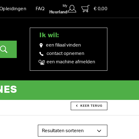
My
€ 0,00
Opleidingen
FAQ
Huurland
Ik wil:
een filiaal vinden
contact opnemen
een machine afmelden
NES
KEER TERUG