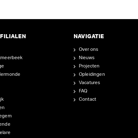
FILIALEN
NAVIGATIE
Over ons
tmeerbeek
Nieuws
ge
Projecten
dermonde
Opleidingen
Vacatures
FAQ
jk
Contact
en
degem
ende
elare