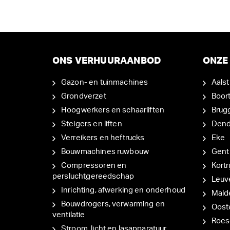
ONS VERHUURAANBOD
ONZE 
Gazon- en tuinmachines
Aalst
Grondverzet
Boor
Hoogwerkers en schaarliften
Brug
Steigers en liften
Den
Verreikers en heftrucks
Eke
Bouwmachines ruwbouw
Gent
Compressoren en
Kortri
persluchtgereedschap
Leuv
Inrichting, afwerking en onderhoud
Mal
Bouwdrogers, verwarming en
Oost
ventilatie
Roes
Stroom, licht en lasapparatuur