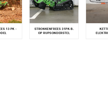
ES 13 PK -
STRONKENFREES 31PK-B.
KETT
DEL
OP RUPSONDERSTEL
ELEKTR