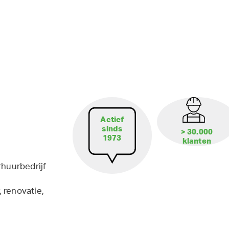
Actief
sinds
> 30.000
1973
klanten
rhuurbedrijf
 renovatie,