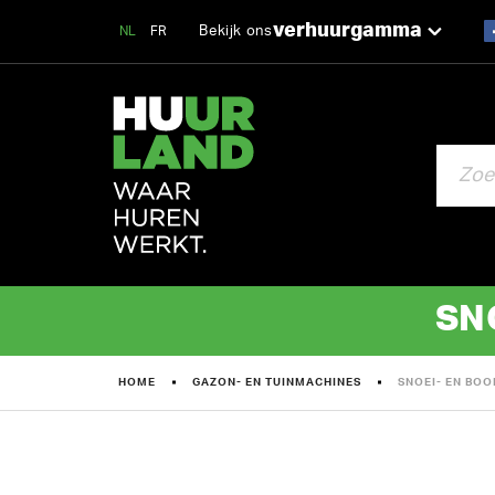
verhuurgamma
Bekijk ons
NL
FR
ZOEKEN
SN
HOME
GAZON- EN TUINMACHINES
SNOEI- EN BO