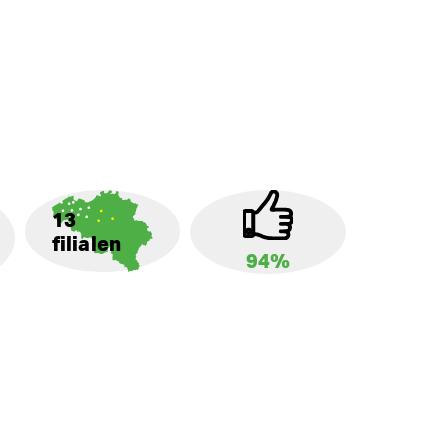
13
filialen
94%