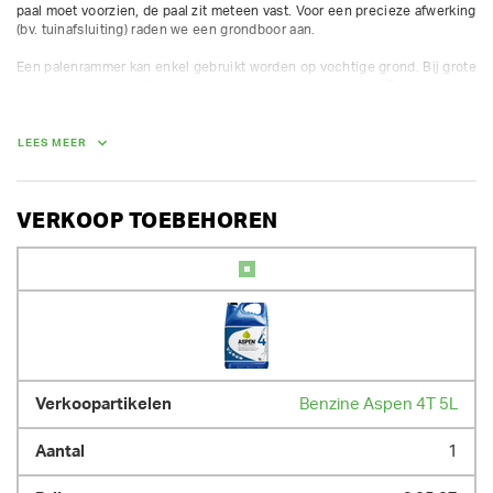
paal moet voorzien, de paal zit meteen vast. Voor een precieze afwerking 
(bv. tuinafsluiting) raden we een grondboor aan.

Een palenrammer kan enkel gebruikt worden op vochtige grond. Bij grote 
droogte is het gebruik van een palenrammer niet geschikt. Dan gebruik 
je best een grondboor.

Voor grote reeksen palen (>20), raden we een pneumatische 
LEES MEER
palenrammer aan.

Max dia. palen: ø 65mm
VERKOOP TOEBEHOREN
GEWICHT
18.00 kg
Benzine Aspen 4T 5L
1