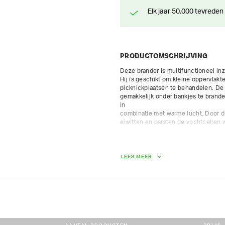
Elk jaar 50.000 tevreden
PRODUCTOMSCHRIJVING
Deze brander is multifunctioneel in
Hij is geschikt om kleine oppervlaktes
picknickplaatsen te behandelen. De 
gemakkelijk onder bankjes te branden
in

combinatie met warme lucht. Door de 
eiwitten en barsten de vochtcellen w
- werkbreedte 45 cm

- gasverbruik: 1.4-2.8 kg/u propaanga
- ontsteking met batterij
LEES MEER