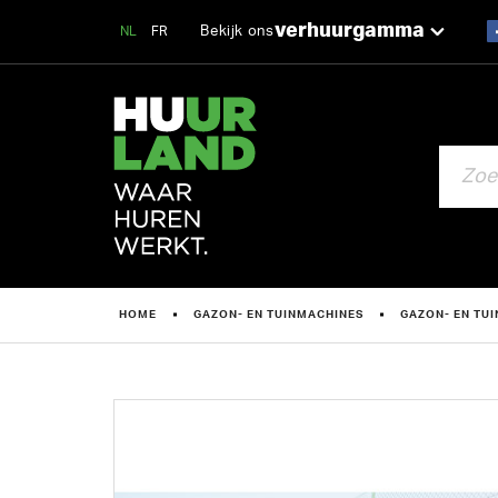
verhuurgamma
Bekijk ons
NL
FR
ZOEKEN
HOME
GAZON- EN TUINMACHINES
GAZON- EN TU