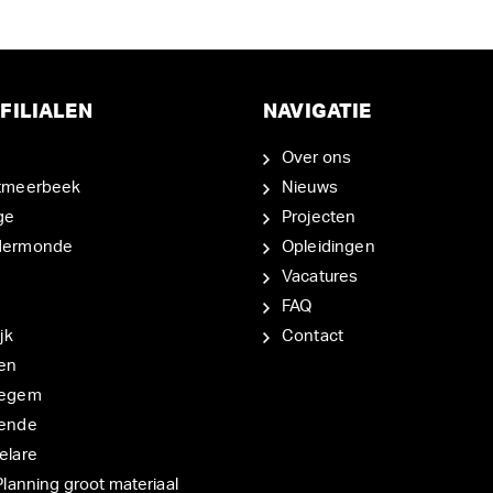
FILIALEN
NAVIGATIE
Over ons
tmeerbeek
Nieuws
ge
Projecten
dermonde
Opleidingen
Vacatures
FAQ
jk
Contact
en
degem
ende
elare
Planning groot materiaal