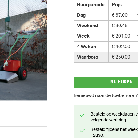
Huurperiode
Prijs
Dag
€ 67,00
Weekend
€ 90,45
Week
€ 201,00
4 Weken
€ 402,00
Waarborg
€ 250,00
NU HUREN
Benieuwd naar de toebehore
Besteld op weekdagen voor 13 uur? Klaar voor levering of afhaling de
volgende werkdag.
Besteld tijdens het weekend? Klaar voor levering of afhaling vanaf maandag
12u30.