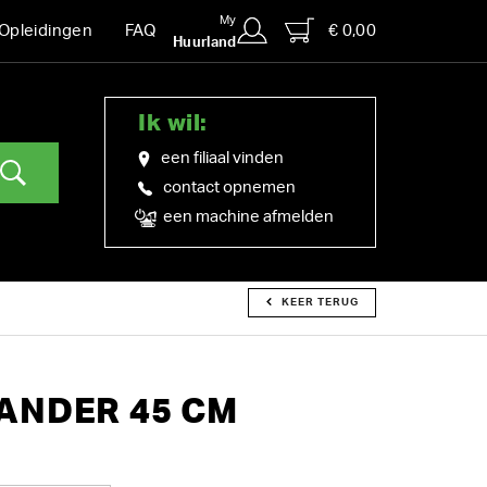
My
€ 0,00
Opleidingen
FAQ
Huurland
Ik wil:
een filiaal vinden
contact opnemen
een machine afmelden
KEER TERUG
ANDER 45 CM