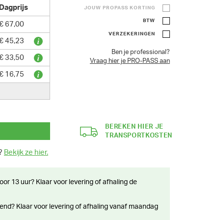
Dagprijs
JOUW PROPASS KORTING
BTW
€ 67,00
VERZEKERINGEN
€ 45,23
Ben je professional?
€ 33,50
Vraag hier je PRO-PASS aan
€ 16,75
BEREKEN HIER JE
TRANSPORTKOSTEN
n?
Bekijk ze hier.