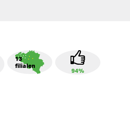
13
filialen
94%