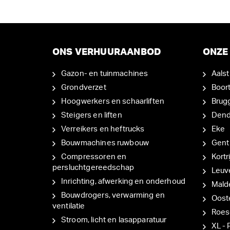
ONS VERHUURAANBOD
ONZE 
Gazon- en tuinmachines
Aalst
Grondverzet
Boor
Hoogwerkers en schaarliften
Brug
Steigers en liften
Den
Verreikers en heftrucks
Eke
Bouwmachines ruwbouw
Gent
Compressoren en
Kortri
persluchtgereedschap
Leuv
Inrichting, afwerking en onderhoud
Mal
Bouwdrogers, verwarming en
Oost
ventilatie
Roes
Stroom, licht en lasapparatuur
XL - 