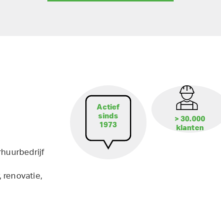
Actief
sinds
> 30.000
1973
klanten
rhuurbedrijf
 renovatie,