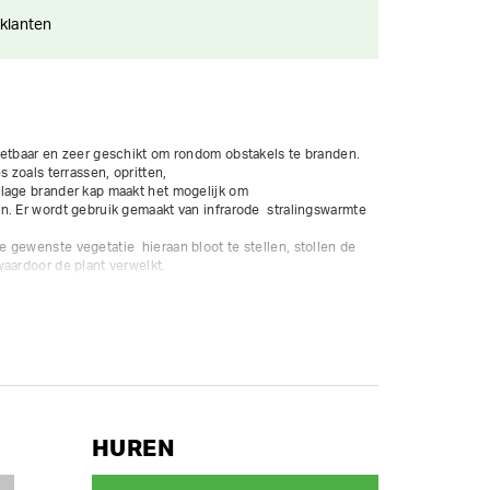
 klanten
zetbaar en zeer geschikt om rondom obstakels te branden.

 zoals terrassen, opritten,

lage brander kap maakt het mogelijk om

. Er wordt gebruik gemaakt van infrarode  stralingswarmte 
gewenste vegetatie  hieraan bloot te stellen, stollen de 
aardoor de plant verwelkt.

s

HUREN