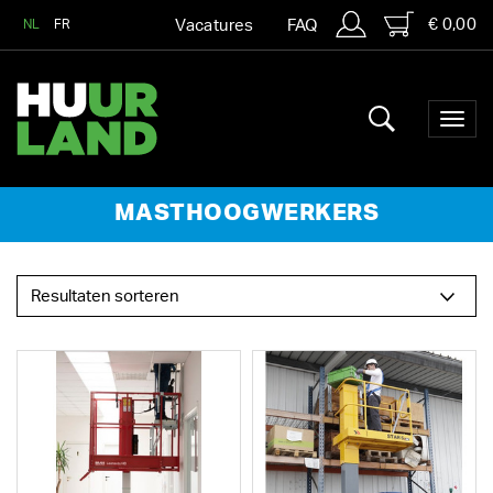
€ 0,00
NL
FR
Vacatures
FAQ
MASTHOOGWERKERS