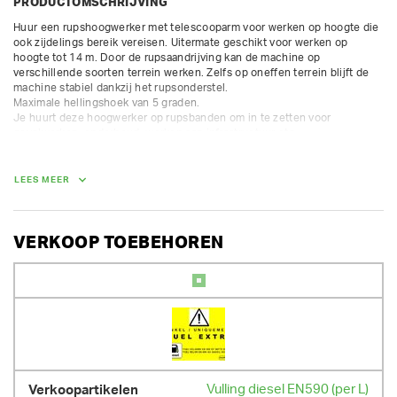
PRODUCTOMSCHRIJVING
Huur een rupshoogwerker met telescooparm voor werken op hoogte die 
ook zijdelings bereik vereisen. Uitermate geschikt voor werken op 
hoogte tot 14 m. Door de rupsaandrijving kan de machine op 
verschillende soorten terrein werken. Zelfs op oneffen terrein blijft de 
machine stabiel dankzij het rupsonderstel. 

Maximale hellingshoek van 5 graden. 

Je huurt deze hoogwerker op rupsbanden om in te zetten voor 
gevelwerken, onderhoud, werken aan infrastructuur etc.. 

Type aandrijving: Diesel

Max. werk hoogte: 14,1 m

LEES MEER
Platformhoogte: 12,1 m

Lateraal bereik: 10,7 m

Max. lading mand: 250 kg

Lengte mand: 1,8 m

VERKOOP TOEBEHOREN
Breedte mand: 0,75 m

AFMETINGEN (L X BR X H):
632 cm x 230 cm x 199 cm
GEWICHT
7500.00 kg
Vulling diesel EN590 (per L)