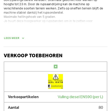
hoogte tot 23 m. Door de rupsaandrijving kan de machine op 
verschillende soorten terrein werken. Zelfs op oneffen terrein blijft de 
machine stabiel dankzij het rupsonderstel. 

Maximale hellingshoek van 5 graden. 

Je huurt deze hoogwerker op rupsbanden om in te zetten voor 
gevelwerken, onderhoud, werken aan infrastructuur etc.. 

Max werkhoogte: 22,7 m

Max. platformhoogte: 20,7 m

LEES MEER
Max. horizontale reikwijdte: 16,7 m

Draagvermogen platform: 250 kg

Draaischijfrotatie: 360°

Platformrotatie: 90°
VERKOOP TOEBEHOREN
AFMETINGEN (L X BR X H):
1059 cm x 249 cm x 242 cm
GEWICHT
14200.00 kg
Vulling diesel EN590 (per L)
80