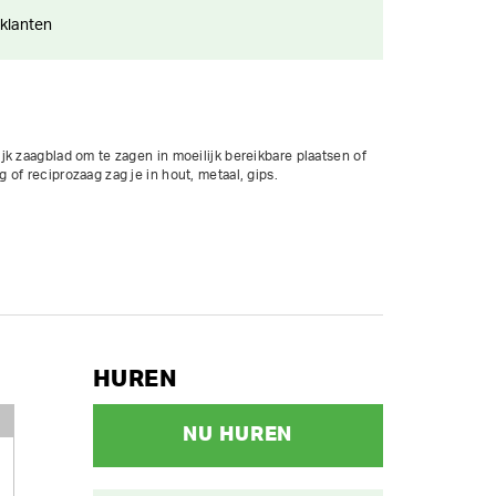
 klanten
k zaagblad om te zagen in moeilijk bereikbare plaatsen of 
of reciprozaag zag je in hout, metaal, gips. 

HUREN
NU HUREN
1