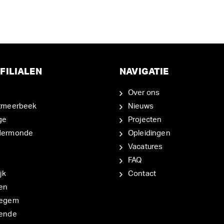
FILIALEN
NAVIGATIE
Over ons
tmeerbeek
Nieuws
ge
Projecten
dermonde
Opleidingen
Vacatures
FAQ
jk
Contact
en
degem
ende