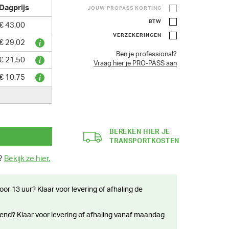
Dagprijs
JOUW PROPASS KORTING
BTW
€ 43,00
VERZEKERINGEN
€ 29,02
Ben je professional?
€ 21,50
Vraag hier je PRO-PASS aan
€ 10,75
BEREKEN HIER JE
TRANSPORTKOSTEN
n?
Bekijk ze hier.