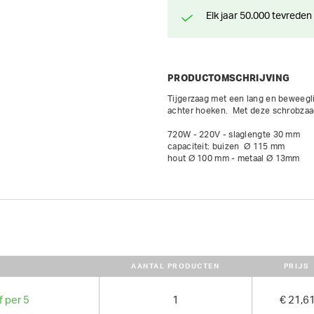
Elk jaar 50.000 tevreden
PRODUCTOMSCHRIJVING
Tijgerzaag met een lang en beweeglij
achter hoeken.  Met deze schrobzaag 
720W - 220V - slaglengte 30 mm

capaciteit: buizen  Ø 115 mm

hout Ø 100 mm - metaal Ø 13mm
AANTAL PRODUCTEN
PRIJS
f per 5
1
€ 21,6