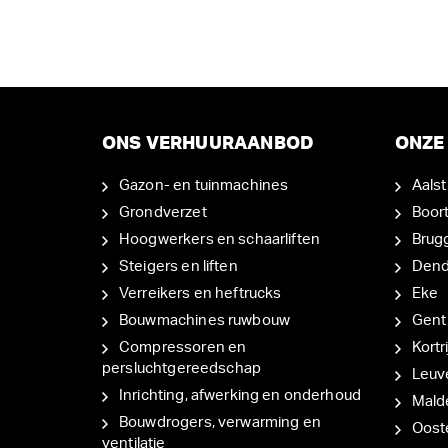
ONS VERHUURAANBOD
ONZE 
Gazon- en tuinmachines
Aalst
Grondverzet
Boor
Hoogwerkers en schaarliften
Brug
Steigers en liften
Den
Verreikers en heftrucks
Eke
Bouwmachines ruwbouw
Gent
Compressoren en
Kortri
persluchtgereedschap
Leuv
Inrichting, afwerking en onderhoud
Mal
Bouwdrogers, verwarming en
Oost
ventilatie