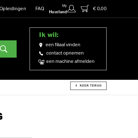
My
€ 0,00
Opleidingen
FAQ
Huurland
Ik wil:
een filiaal vinden
contact opnemen
een machine afmelden
KEER TERUG
G