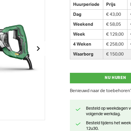
Huurperiode
Prijs
Dag
€ 43,00
Weekend
€ 58,05
Week
€ 129,00
4 Weken
€ 258,00
Waarborg
€ 150,00
NU HUREN
Benieuwd naar de toebehore
Besteld op weekdagen voor 13 uur? Klaar voor levering of afhaling de
volgende werkdag.
Besteld tijdens het weekend? Klaar voor levering of afhaling vanaf maandag
12u30.