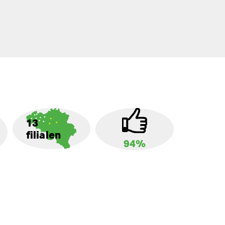
13
filialen
94%