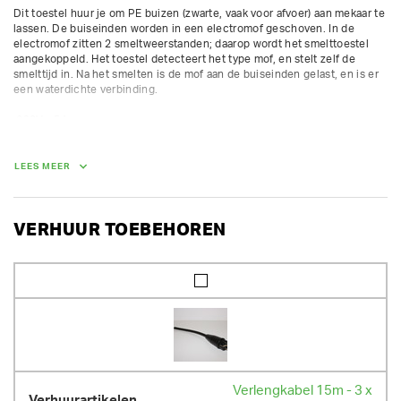
Dit toestel huur je om PE buizen (zwarte, vaak voor afvoer) aan mekaar te 
lassen. De buiseinden worden in een electromof geschoven. In de 
electromof zitten 2 smeltweerstanden; daarop wordt het smelttoestel 
aangekoppeld. Het toestel detecteert het type mof, en stelt zelf de 
smelttijd in. Na het smelten is de mof aan de buiseinden gelast, en is er 
een waterdichte verbinding.

 230V - 5A

Universeel verwarmingsspiraal lasapparaat voor PE en PP-fittingen in de 
afvoerinstallatie, voor 230V fittingen tot Ø160mm.

Voor Geberit, Akatherm-EUR, Coes, Valsir, WAVIN-Duo, Aquatherm en 
LEES MEER
Vulcathene-Euro.
AFMETINGEN (L X BR X H):
VERHUUR TOEBEHOREN
29 cm x 22 cm x 10 cm
GEWICHT
1.20 kg
Verlengkabel 15m - 3 x