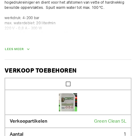
hogedrukreiniger en dient voor het afstomen van vette of hardnekkig 
bevuilde oppervlaktes.  Spuit warm water tot max. 100 °C.

werkdruk: 4-200 bar

max. waterdebiet: 20 liter/min

220 V - 0,8 A - 300 W

brandstof: Diesel  -- Tankinhoud : 25 l

verbruik bij constant gebruik: 6l/h

incl. 15m HD-slang 200bar
LEES MEER
AFMETINGEN (L X BR X H):
79 cm x 75 cm x 92 cm
VERKOOP TOEBEHOREN
GEWICHT
112.00 kg
Green Clean 5L
1