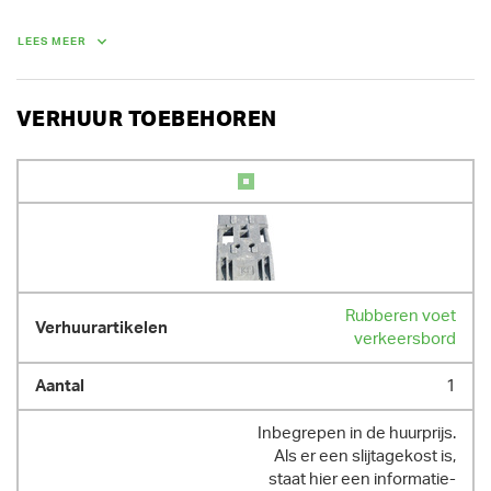
Bij huur van een pakket van 10 verkeersborden of 5 koppels 
verkeersborden, geniet je 30 % korting.

LEES MEER
Wij maken graag een pakket op maat.

Vraag ook naar onze lange termijn prijzen.
VERHUUR TOEBEHOREN
Rubberen voet
verkeersbord
1
Inbegrepen in de huurprijs.
Als er een slijtagekost is,
staat hier een informatie-