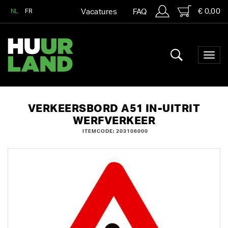
€ 0,00
NL
FR
Vacatures
FAQ
VERKEERSBORD A51 IN-UITRIT
WERFVERKEER
ITEMCODE: 203106000