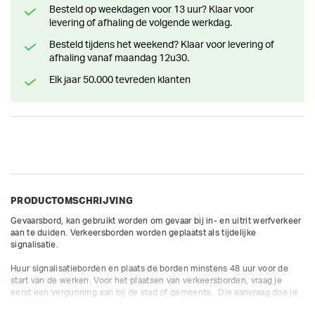
Besteld op weekdagen voor 13 uur? Klaar voor
levering of afhaling de volgende werkdag.
Besteld tijdens het weekend? Klaar voor levering of
afhaling vanaf maandag 12u30.
Elk jaar 50.000 tevreden klanten
PRODUCTOMSCHRIJVING
Gevaarsbord, kan gebruikt worden om gevaar bij in- en uitrit werfverkeer 
aan te duiden. Verkeersborden worden geplaatst als tijdelijke 
signalisatie. 

Huur signalisatieborden en plaats de borden minstens 48 uur voor de 
start van de werken. Voor het plaatsen van verkeersborden, vraag je 
eerst een vergunning aan bij de stad of gemeente.  Die aanvraag doe je 
best 10 dagen op voorhand en kan online bij de stad.
