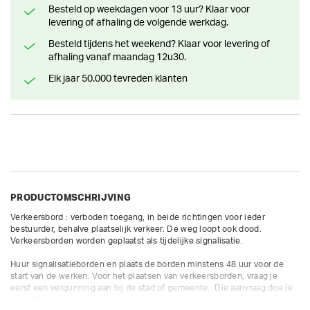
Besteld op weekdagen voor 13 uur? Klaar voor
levering of afhaling de volgende werkdag.
Besteld tijdens het weekend? Klaar voor levering of
afhaling vanaf maandag 12u30.
Elk jaar 50.000 tevreden klanten
PRODUCTOMSCHRIJVING
Verkeersbord : verboden toegang, in beide richtingen voor ieder 
bestuurder, behalve plaatselijk verkeer. De weg loopt ook dood.

Verkeersborden worden geplaatst als tijdelijke signalisatie. 

Huur signalisatieborden en plaats de borden minstens 48 uur voor de 
start van de werken. Voor het plaatsen van verkeersborden, vraag je 
eerst een vergunning aan bij de stad of gemeente.  Die aanvraag doe je 
best 10 dagen op voorhand en kan online bij de stad.
