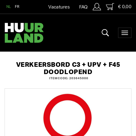
€ 0,00
NL
FR
Vacatures
FAQ
VERKEERSBORD C3 + UPV + F45
DOODLOPEND
ITEMCODE: 203645000