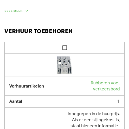
Bij huur van een pakket van 10 verkeersborden of 5 koppels 
verkeersborden, geniet je 30 % korting.

LEES MEER
GEWICHT
VERHUUR TOEBEHOREN
13.00 kg
Rubberen voet
verkeersbord
1
Inbegrepen in de huurprijs.
Als er een slijtagekost is,
staat hier een informatie-