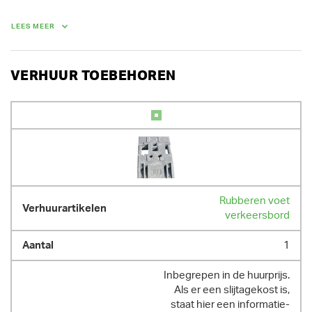
Bij huur van een pakket van 10 verkeersborden of 5 koppels 
verkeersborden, geniet je 30 % korting.

LEES MEER
GEWICHT
VERHUUR TOEBEHOREN
13.00 kg
Rubberen voet
verkeersbord
1
Inbegrepen in de huurprijs.
Als er een slijtagekost is,
staat hier een informatie-