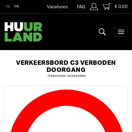
€ 0,00
NL
FR
Vacatures
FAQ
VERKEERSBORD C3 VERBODEN
DOORGANG
ITEMCODE: 203303000