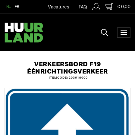
€ 0,00
NL
FR
Vacatures
FAQ
VERKEERSBORD F19
ÉÉNRICHTINGSVERKEER
ITEMCODE: 203619000