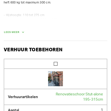
heft 600 kg tot maximum 300 cm.

- Hijshoogte: 110 tot 275 cm

- Hijshoogte met adapter: 136 tot 300 cm

- Max. belasting: 600 Kg
LEES MEER
AFMETINGEN (L X BR X H):
157 cm x 80 cm x 164 cm
GEWICHT
VERHUUR TOEBEHOREN
70.00 kg
Renovatieschoor Stut-alone
195-315cm
1