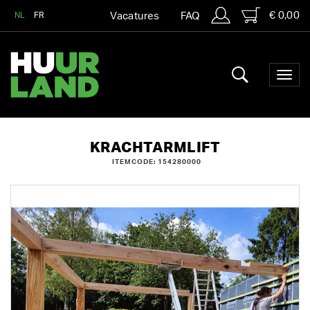
€ 0,00
NL
FR
Vacatures
FAQ
KRACHTARMLIFT
ITEMCODE: 154280000