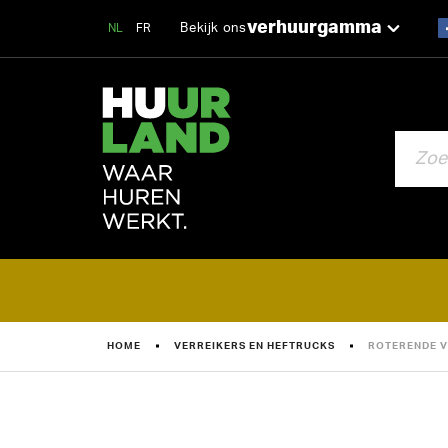
verhuurgamma
Bekijk ons
NL
FR
ZOEKEN
HOME
VERREIKERS EN HEFTRUCKS
ROTERENDE V