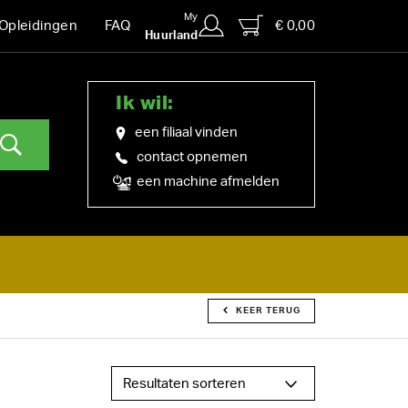
My
€ 0,00
Opleidingen
FAQ
Huurland
Ik wil:
een filiaal vinden
contact opnemen
een machine afmelden
KEER TERUG