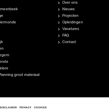
Over ons
tmeerbeek
Nieuws
ge
Projecten
dermonde
Opleidingen
Vacatures
FAQ
jk
Contact
en
degem
ende
elare
Planning groot materiaal
DISCLAIMER
PRIVACY
COOKIES