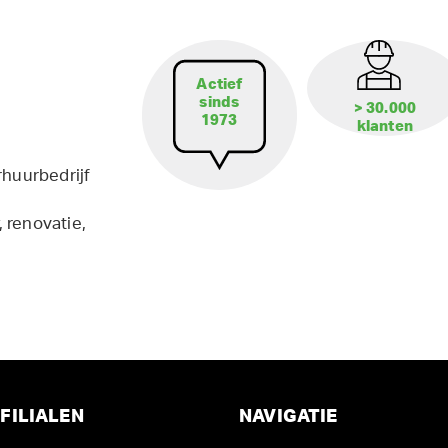
Actief
sinds
> 30.000
1973
klanten
rhuurbedrijf
 renovatie,
FILIALEN
NAVIGATIE