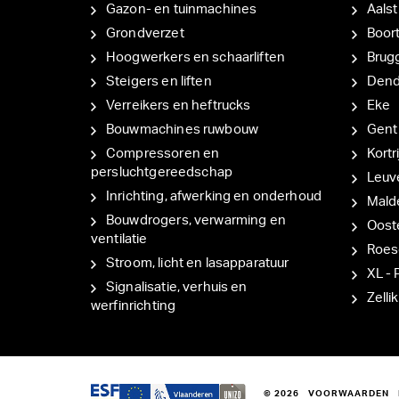
Gazon- en tuinmachines
Aalst
Grondverzet
Boor
Hoogwerkers en schaarliften
Brug
Steigers en liften
Den
Verreikers en heftrucks
Eke
Bouwmachines ruwbouw
Gent
Compressoren en
Kortri
persluchtgereedschap
Leuv
Inrichting, afwerking en onderhoud
Mal
Bouwdrogers, verwarming en
Oost
ventilatie
Roes
Stroom, licht en lasapparatuur
XL - 
Signalisatie, verhuis en
Zellik
werfinrichting
© 2026
VOORWAARDEN