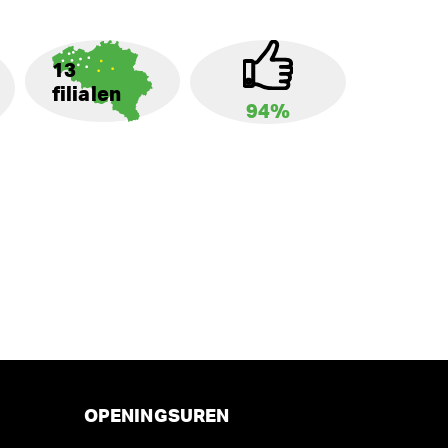
13
filialen
94%
OPENINGSUREN