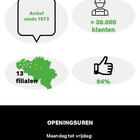
Actief
sinds 1973
> 30.000
klanten
13
filialen
94%
OPENINGSUREN
Maandag tot vrijdag: