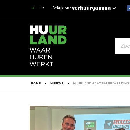
verhuurgamma
Bekijk ons
NL
FR
ZOEKEN
HOME
NIEUWS
HUURLAND GAAT SAMENWERKING 