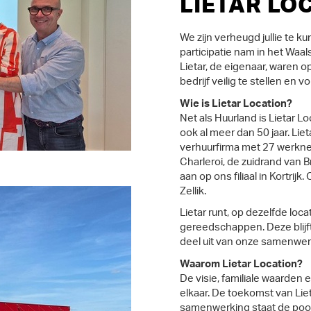
LIETAR LO
We zijn verheugd jullie te 
participatie nam in het Waal
Lietar, de eigenaar, waren 
bedrijf veilig te stellen en 
Wie is Lietar Location?
Net als Huurland is Lietar L
ook al meer dan 50 jaar. Lieta
verhuurfirma met 27 werkn
Charleroi, de zuidrand van B
aan op ons filiaal in Kortrijk
Zellik.
Lietar runt, op dezelfde loc
gereedschappen. Deze blijft
deel uit van onze samenwer
Waarom Lietar Location?
De visie, familiale waarden 
elkaar. De toekomst van Lie
samenwerking staat de poor