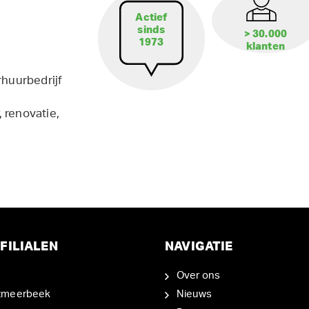
Actief
sinds
> 30.000
1973
klanten
rhuurbedrijf
 renovatie,
FILIALEN
NAVIGATIE
Over ons
tmeerbeek
Nieuws