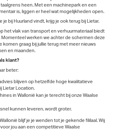
 taalgrens heen. Met een machinepark en een
ntair is, liggen er heel wat mogelijkheden open.
je bij Huurland vindt, krijg je ook terug bij Lietar.
 het vlak van transport en verhuurmateriaal biedt
ei. Momenteel werken we achter de schermen deze
 komen graag bij jullie terug met meer nieuws
eken en maanden.
ls klant?
aar beter:
advies blijven op hetzelfde hoge kwalitatieve
ij Lietar Location.
ines in Wallonië kan je terecht bij onze Waalse
snel kunnen leveren, wordt groter.
Wallonië blijf je je wenden tot je gekende fililaal. Wij
 voor jou aan een competitieve Waalse