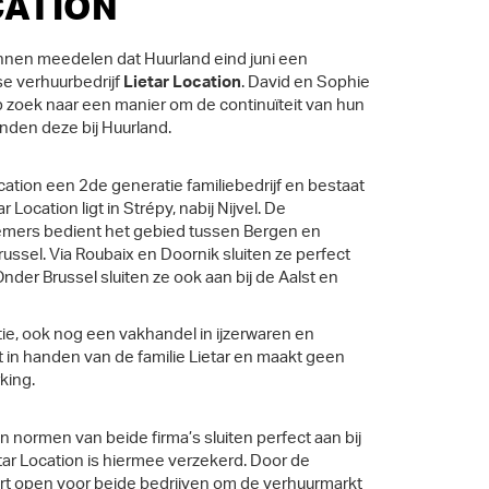
CATION
kunnen meedelen dat Huurland eind juni een
se verhuurbedrijf
Lietar Location
. David en Sophie
op zoek naar een manier om de continuïteit van hun
vonden deze bij Huurland.
ocation een 2de generatie familiebedrijf en bestaat
r Location ligt in Strépy, nabij Nijvel. De
emers bedient het gebied tussen Bergen en
russel. Via Roubaix en Doornik sluiten ze perfect
. Onder Brussel sluiten ze ook aan bij de Aalst en
atie, ook nog een vakhandel in ijzerwaren en
 in handen van de familie Lietar en maakt geen
king.
en normen van beide firma’s sluiten perfect aan bij
tar Location is hiermee verzekerd. Door de
t open voor beide bedrijven om de verhuurmarkt