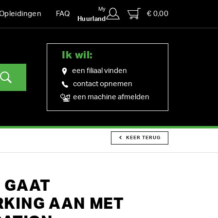
My
€ 0,00
Opleidingen
FAQ
Huurland
Ik wil:
een filiaal vinden
contact opnemen
een machine afmelden
KEER TERUG
 GAAT
KING AAN MET