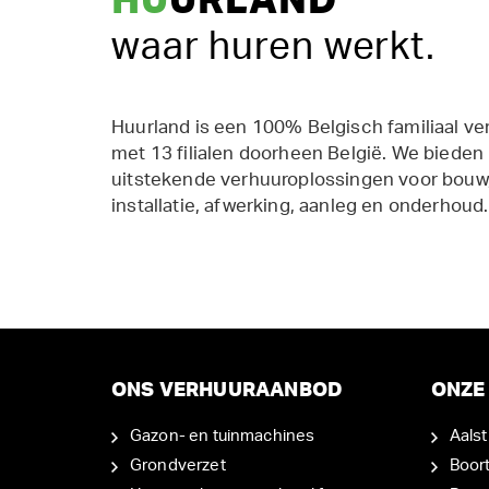
HU
URLAND
waar huren werkt.
Huurland is een 100% Belgisch familiaal ve
met 13 filialen doorheen België. We bieden
uitstekende verhuuroplossingen voor bouw,
installatie, afwerking, aanleg en onderhoud.
ONS VERHUURAANBOD
ONZE 
Gazon- en tuinmachines
Aalst
Grondverzet
Boor