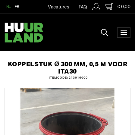
€ 0,00
NL
FR
Vacatures
FAQ
KOPPELSTUK Ø 300 MM, 0,5 M VOOR
ITA30
ITEMCODE: 213016000