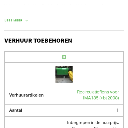
Voor een optimaal resultaat dient er aan beide zijden van het 
mazoutkannon een recirculatieslang te worden voorzien, zoniet gaat het 
voordeel grotendeels verloren.
LEES MEER
VERHUUR TOEBEHOREN
Recirculatieflens voor
IMA185 (>bj 2008)
1
Inbegrepen in de huurprijs.