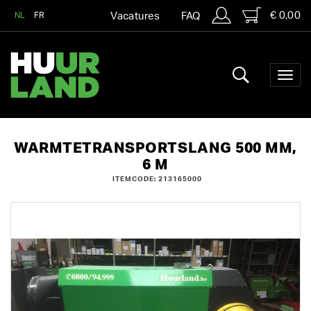
€ 0,00
NL
FR
Vacatures
FAQ
WARMTETRANSPORTSLANG 500 MM,
6 M
ITEMCODE: 213165000