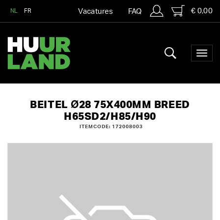
€ 0,00
NL
FR
Vacatures
FAQ
BEITEL Ø28 75X400MM BREED
H65SD2/H85/H90
ITEMCODE: 172008003