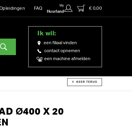
My
€ 0,00
Opleidingen
FAQ
Huurland
Ik wil:
een filiaal vinden
contact opnemen
een machine afmelden
KEER TERUG
D Ø400 X 20
EN