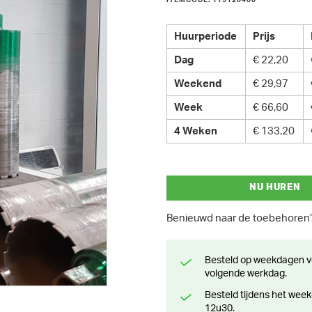
ITEMCODE: 115120400
Huurperiode
Prijs
Dag
€ 22,20
Weekend
€ 29,97
Week
€ 66,60
4 Weken
€ 133,20
NU HUREN
Benieuwd naar de toebehore
Besteld op weekdagen voor 13 uur? Klaar voor levering of afhaling de
volgende werkdag.
Besteld tijdens het weekend? Klaar voor levering of afhaling vanaf maandag
12u30.