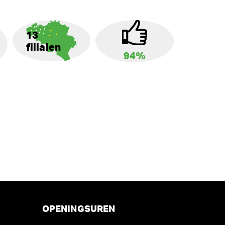
13
filialen
94%
OPENINGSUREN