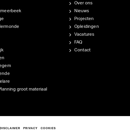
Over ons
tmeerbeek
Nieuws
ge
Projecten
dermonde
Opleidingen
Vacatures
FAQ
jk
Contact
en
degem
ende
elare
Planning groot materiaal
DISCLAIMER
PRIVACY
COOKIES