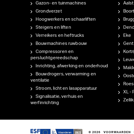
Gazon- en tuinmachines
Aalst
Grondverzet
Boor
Hoogwerkers en schaarliften
Brug
Steigers en liften
Den
Verreikers en heftrucks
Eke
Bouwmachines ruwbouw
Gent
Compressoren en
Kortri
persluchtgereedschap
Leuv
Inrichting, afwerking en onderhoud
Mal
Bouwdrogers, verwarming en
Oost
ventilatie
Roes
Stroom, licht en lasapparatuur
XL - 
Signalisatie, verhuis en
Zellik
werfinrichting
© 2026
VOORWAARDEN