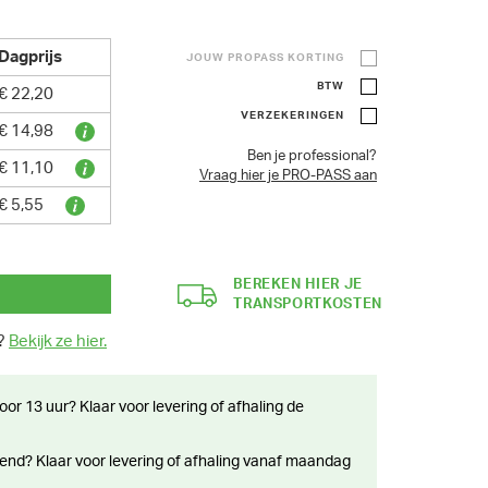
Dagprijs
JOUW PROPASS KORTING
BTW
€ 22,20
VERZEKERINGEN
€ 14,98
Ben je professional?
€ 11,10
Vraag hier je PRO-PASS aan
€ 5,55
BEREKEN HIER JE
TRANSPORTKOSTEN
n?
Bekijk ze hier.