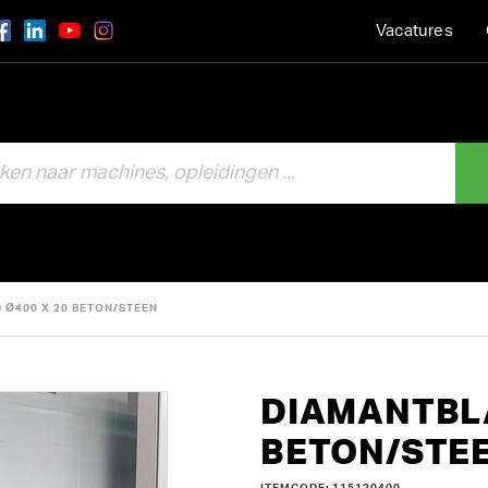
Vacatures
 Ø400 X 20 BETON/STEEN
DIAMANTBLA
BETON/STE