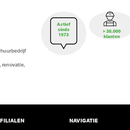
Actief
sinds
> 30.000
1973
klanten
rhuurbedrijf
 renovatie,
FILIALEN
NAVIGATIE