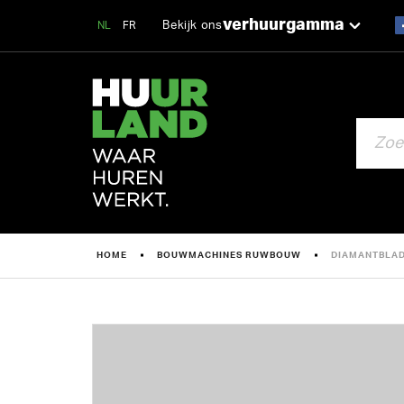
verhuurgamma
Bekijk ons
NL
FR
ZOEKEN
HOME
BOUWMACHINES RUWBOUW
DIAMANTBLAD 