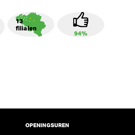
13
filialen
94%
OPENINGSUREN