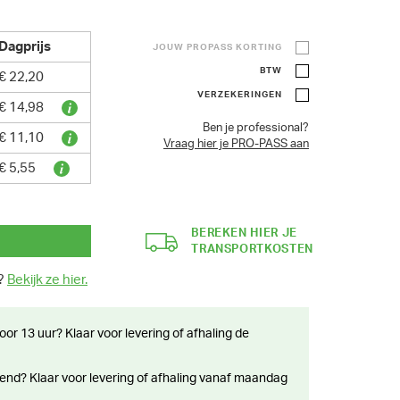
Dagprijs
JOUW PROPASS KORTING
BTW
€ 22,20
VERZEKERINGEN
€ 14,98
Ben je professional?
€ 11,10
Vraag hier je PRO-PASS aan
€ 5,55
BEREKEN HIER JE
TRANSPORTKOSTEN
n?
Bekijk ze hier.