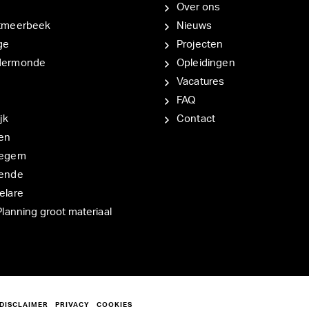
Over ons
tmeerbeek
Nieuws
ge
Projecten
dermonde
Opleidingen
Vacatures
FAQ
jk
Contact
en
degem
ende
elare
Planning groot materiaal
DISCLAIMER
PRIVACY
COOKIES