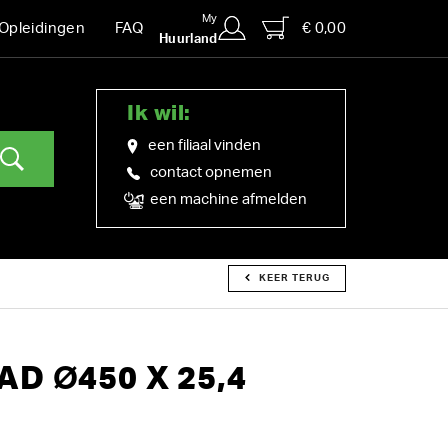
My
€ 0,00
Opleidingen
FAQ
Huurland
Ik wil:
een filiaal vinden
contact opnemen
een machine afmelden
KEER TERUG
D Ø450 X 25,4