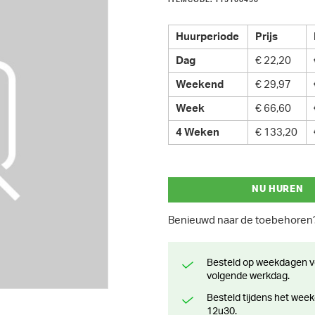
ITEMCODE: 115160450
Huurperiode
Prijs
Dag
€ 22,20
Weekend
€ 29,97
Week
€ 66,60
4 Weken
€ 133,20
NU HUREN
Benieuwd naar de toebehore
Besteld op weekdagen voor 13 uur? Klaar voor levering of afhaling de
volgende werkdag.
Besteld tijdens het weekend? Klaar voor levering of afhaling vanaf maandag
12u30.