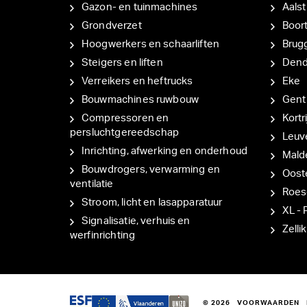
Gazon- en tuinmachines
Aalst
Grondverzet
Boor
Hoogwerkers en schaarliften
Brug
Steigers en liften
Den
Verreikers en heftrucks
Eke
Bouwmachines ruwbouw
Gent
Compressoren en
Kortri
persluchtgereedschap
Leuv
Inrichting, afwerking en onderhoud
Mal
Bouwdrogers, verwarming en
Oost
ventilatie
Roes
Stroom, licht en lasapparatuur
XL - 
Signalisatie, verhuis en
Zellik
werfinrichting
© 2026
VOORWAARDEN