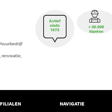
Actief
sinds
> 30.000
1973
klanten
rhuurbedrijf
 renovatie,
FILIALEN
NAVIGATIE