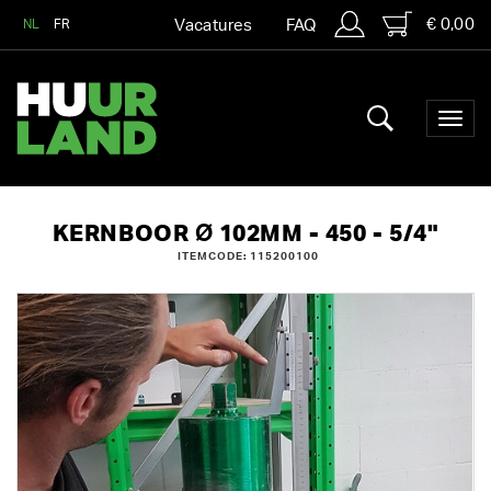
€ 0,00
NL
FR
Vacatures
FAQ
KERNBOOR Ø 102MM - 450 - 5/4"
ITEMCODE: 115200100