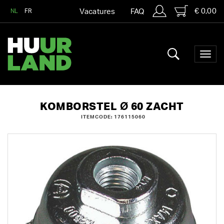
€ 0,00
NL
FR
Vacatures
FAQ
KOMBORSTEL Ø 60 ZACHT
ITEMCODE: 176115060