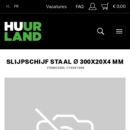
€ 0,00
NL
FR
Vacatures
FAQ
SLIJPSCHIJF STAAL Ø 300X20X4 MM
ITEMCODE: 174501300