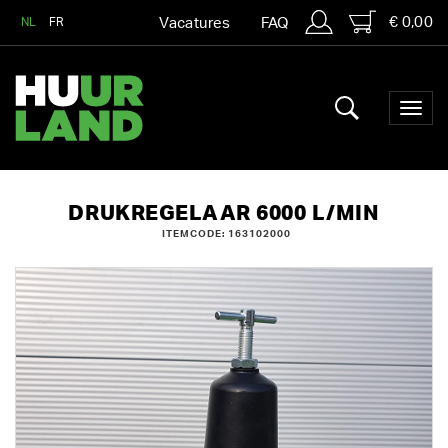
€ 0,00
NL
FR
Vacatures
FAQ
DRUKREGELAAR 6000 L/MIN
ITEMCODE: 163102000