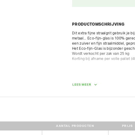
PRODUCTOMSCHRIJVING
Dit extra fijne straalgrit gebruik je 
metaal... Eco-fijn-glas is 100% gerec
een zuiver en fijn straalmiddel, ge
Het Eco-fijn-Glas is bijzonder geschi
Wordt verkocht per zak van 25 kg

Korting bij afname per volle pallet (4
Vorm: Hoekig tot sub-hoekig

Hardheid: 6,5 Mohs

Aard: Inert

Kleur: Wit

LEES MEER
Korrelgrootte : 0,10-0,30mm

Toepassingen

Hout: restauratiewerken, reinigen m
Gevelreiniging: natuursteen, orname
Metaal: rvs, messing, aluminium, koe
Alternatief voor MX Garnet straalmid
AANTAL PRODUCTEN
PRIJS