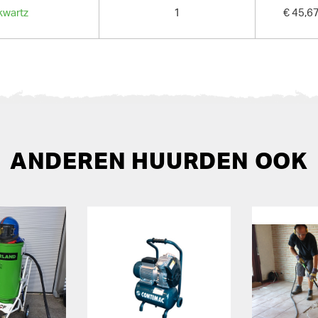
GEWICHT
 kwartz
1
€ 45,6
25.00 kg
ANDEREN HUURDEN OOK