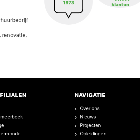
1973
klanten
rhuurbedrijf
 renovatie,
FILIALEN
NAVIGATIE
Over ons
tmeerbeek
Nieuws
ge
Projecten
dermonde
Opleidingen