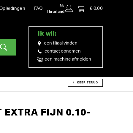
My
€ 0,00
Opleidingen
FAQ
Huurland
Ik wil:
een filiaal vinden
contact opnemen
een machine afmelden
KEER TERUG
 EXTRA FIJN 0.10-