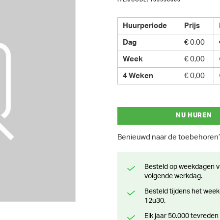
ITEMCODE: 163530000
Huurperiode
Prijs
Dag
€ 0,00
Week
€ 0,00
4 Weken
€ 0,00
NU HUREN
Benieuwd naar de toebehore
Besteld op weekdagen voor 13 uur? Klaar voor levering of afhaling de
volgende werkdag.
Besteld tijdens het weekend? Klaar voor levering of afhaling vanaf maandag
12u30.
Elk jaar 50.000 tevreden