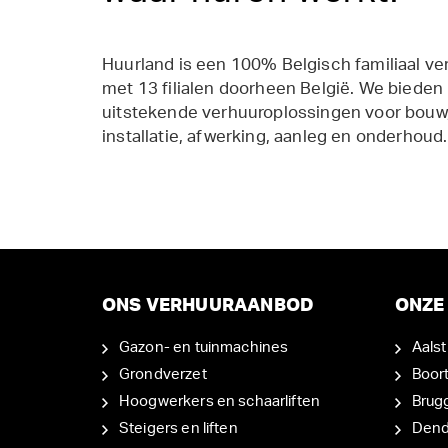
Huurland is een 100% Belgisch familiaal ve
met 13 filialen doorheen België. We bieden
uitstekende verhuuroplossingen voor bouw,
installatie, afwerking, aanleg en onderhoud.
ONS VERHUURAANBOD
ONZE 
Gazon- en tuinmachines
Aalst
Grondverzet
Boor
Hoogwerkers en schaarliften
Brug
Steigers en liften
Den