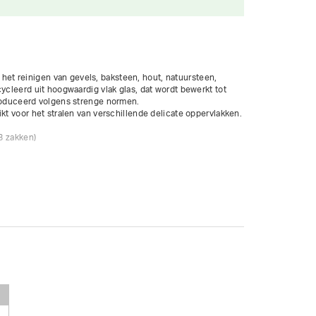
bij het reinigen van gevels, baksteen, hout, natuursteen, 
ycleerd uit hoogwaardig vlak glas, dat wordt bewerkt tot 
produceerd volgens strenge normen.

kt voor het stralen van verschillende delicate oppervlakken.

8 zakken)

eubels,…

nten,…

tswerk.

del