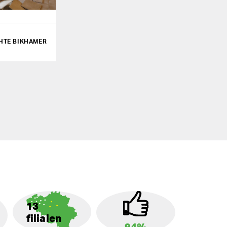
HTE BIKHAMER
13
filialen