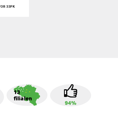
TOR 33PK
13
filialen
94%