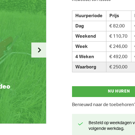
ITEMCODE: 091120000
Huurperiode
Prijs
Dag
€ 82,00
Weekend
€ 110,70
Week
€ 246,00
4 Weken
€ 492,00
Waarborg
€ 250,00
ideo
NU HUREN
Benieuwd naar de toebehore
Besteld op weekdagen voor 13 uur? Klaar voor levering of afhaling de
volgende werkdag.