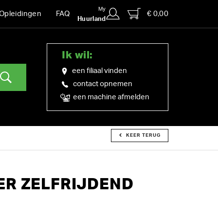
My
€ 0,00
Opleidingen
FAQ
Huurland
Ik wil:
een filiaal vinden
contact opnemen
een machine afmelden
KEER TERUG
ER ZELFRIJDEND