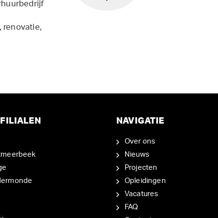
rhuurbedrijf
 renovatie,
FILIALEN
NAVIGATIE
Over ons
tmeerbeek
Nieuws
ge
Projecten
dermonde
Opleidingen
Vacatures
FAQ