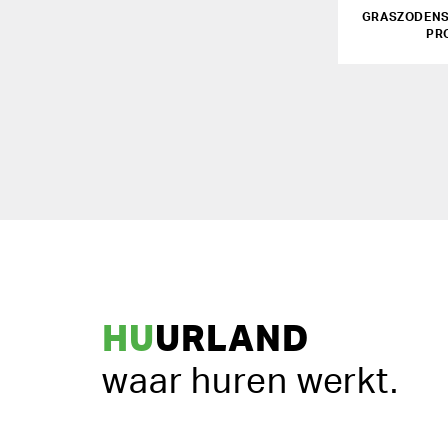
GRASZODENS
PR
HU
URLAND
waar huren werkt.