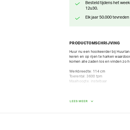
Besteld tijdens het weekend? Klaar voor levering of afhaling vanaf maandag
12u30.
Elk jaar 50.000 tevreden
PRODUCTOMSCHRIJVING
Huur nu een hooikeerder bij Huurland
keren en op rijen te harken waardoor 
komen alle zaden los en vinden zo 
Werkbreedte: 114 cm

Toerental: 3600 tpm

Maaihoogte: instelbaar

Gewicht: 56 kg 

LEES MEER
AFMETINGEN (L X BR X H):
160 cm x 114 cm x 86 cm
GEWICHT
100.00 kg