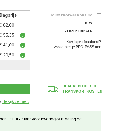
Dagprijs
JOUW PROPASS KORTING
BTW
€ 82,00
VERZEKERINGEN
€ 55,35
Ben je professional?
€ 41,00
Vraag hier je PRO-PASS aan
€ 20,50
BEREKEN HIER JE
TRANSPORTKOSTEN
n?
Bekijk ze hier.