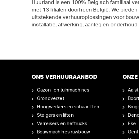
Huurland is een 100% Belgisch familiaal ve
met 13 filialen doorheen België. We bieden
uitstekende verhuuroplossingen voor bouw,
installatie, afwerking, aanleg en onderhoud.
ONS VERHUURAANBOD
ONZE 
Gazon- en tuinmachines
Aalst
Grondverzet
Boor
Hoogwerkers en schaarliften
Brug
Steigers en liften
Den
Verreikers en heftrucks
Eke
Bouwmachines ruwbouw
Gent