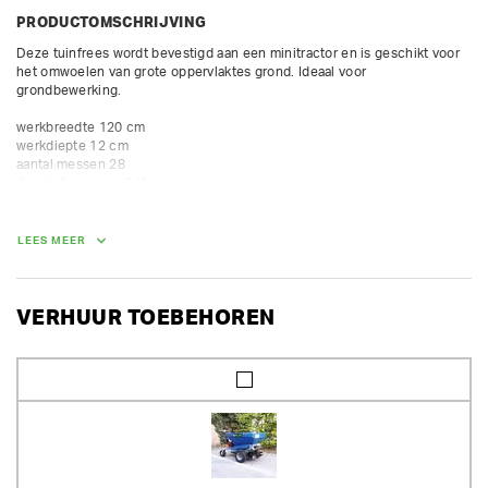
PRODUCTOMSCHRIJVING
Deze tuinfrees wordt bevestigd aan een minitractor en is geschikt voor 
het omwoelen van grote oppervlaktes grond. Ideaal voor 
grondbewerking.

werkbreedte 120 cm

werkdiepte 12 cm

aantal messen 28

Aandrijftoerental 540 t/min

Bij verhuur samen met tractor van Huurland, levert Huurland de gepaste 
cardan met breekbout.

LEES MEER
Bij losse verhuur, voorziet Huurland geen cardan. De klant gebruikt zijn 
eigen cardan met breekbout, anders vervalt de verzekeringsdekking.
VERHUUR TOEBEHOREN
GEWICHT
225.00 kg