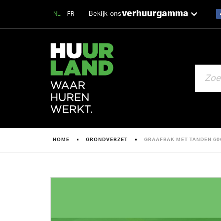
verhuurgamma
Bekijk ons
NL
FR
ZOEKEN
HOME
GRONDVERZET
GRAAFBAK MET TANDEN 60C