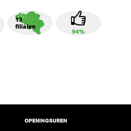
13
filialen
94%
OPENINGSUREN