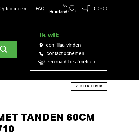
My
€ 0,00
Opleidingen
FAQ
Huurland
Ik wil:
een filiaal vinden
contact opnemen
een machine afmelden
KEER TERUG
MET TANDEN 60CM
W10