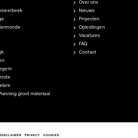
Over ons
tmeerbeek
Nieuws
ge
Projecten
dermonde
Opleidingen
Vacatures
FAQ
jk
Contact
en
degem
ende
elare
Planning groot materiaal
DISCLAIMER
PRIVACY
COOKIES