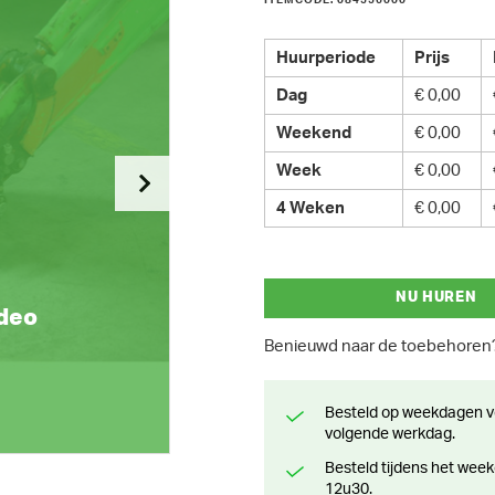
ITEMCODE: 084556000
Huurperiode
Prijs
Dag
€ 0,00
Weekend
€ 0,00
Week
€ 0,00
4 Weken
€ 0,00
NU HUREN
ideo
Benieuwd naar de toebehore
Besteld op weekdagen voor 13 uur? Klaar voor levering of afhaling de
volgende werkdag.
Besteld tijdens het weekend? Klaar voor levering of afhaling vanaf maandag
12u30.