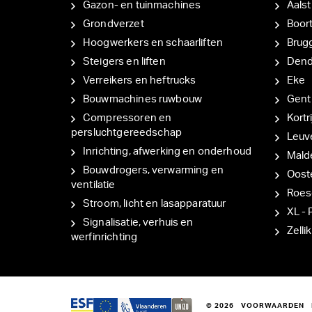
Gazon- en tuinmachines
Aalst
Grondverzet
Boor
Hoogwerkers en schaarliften
Brug
Steigers en liften
Den
Verreikers en heftrucks
Eke
Bouwmachines ruwbouw
Gent
Compressoren en
Kortri
persluchtgereedschap
Leuv
Inrichting, afwerking en onderhoud
Mal
Bouwdrogers, verwarming en
Oost
ventilatie
Roes
Stroom, licht en lasapparatuur
XL - 
Signalisatie, verhuis en
Zellik
werfinrichting
© 2026
VOORWAARDEN