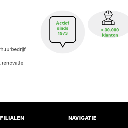
Actief
sinds
> 30.000
1973
klanten
rhuurbedrijf
 renovatie,
FILIALEN
NAVIGATIE