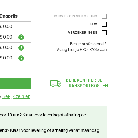
Dagprijs
JOUW PROPASS KORTING
BTW
€ 0,00
VERZEKERINGEN
€ 0,00
Ben je professional?
€ 0,00
Vraag hier je PRO-PASS aan
€ 0,00
BEREKEN HIER JE
TRANSPORTKOSTEN
Bekijk de in
n?
Bekijk ze hier.