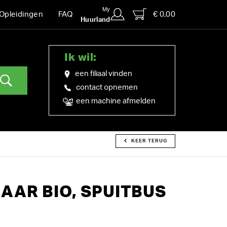
My
€ 0,00
Opleidingen
FAQ
Huurland
Ik wil:
een filiaal vinden
contact opnemen
een machine afmelden
KEER TERUG
AR BIO, SPUITBUS