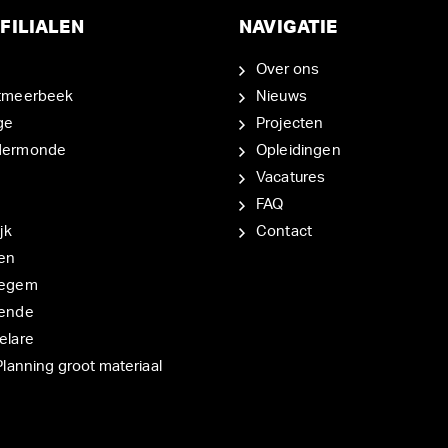
FILIALEN
NAVIGATIE
Over ons
tmeerbeek
Nieuws
ge
Projecten
dermonde
Opleidingen
Vacatures
FAQ
jk
Contact
en
degem
ende
elare
Planning groot materiaal