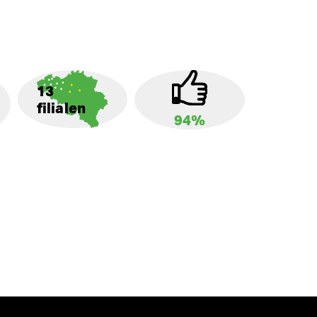
13
filialen
94%