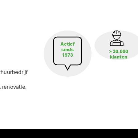
Actief
sinds
> 30.000
1973
klanten
rhuurbedrijf
 renovatie,