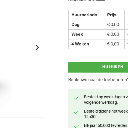
ITEMCODE: 101240000
Huurperiode
Prijs
Dag
€ 0,00
Week
€ 0,00
4 Weken
€ 0,00
NU HUREN
Benieuwd naar de toebehore
Besteld op weekdagen voor 13 uur? Klaar voor levering of afhaling de
volgende werkdag.
Besteld tijdens het weekend? Klaar voor levering of afhaling vanaf maandag
12u30.
Elk jaar 50.000 tevreden