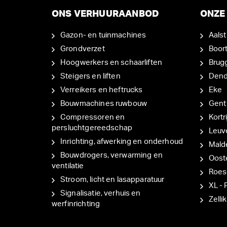
ONS VERHUURAANBOD
ONZE 
Gazon- en tuinmachines
Aalst
Grondverzet
Boor
Hoogwerkers en schaarliften
Brug
Steigers en liften
Den
Verreikers en heftrucks
Eke
Bouwmachines ruwbouw
Gent
Compressoren en
Kortri
persluchtgereedschap
Leuv
Inrichting, afwerking en onderhoud
Mal
Bouwdrogers, verwarming en
Oost
ventilatie
Roes
Stroom, licht en lasapparatuur
XL - 
Signalisatie, verhuis en
Zellik
werfinrichting