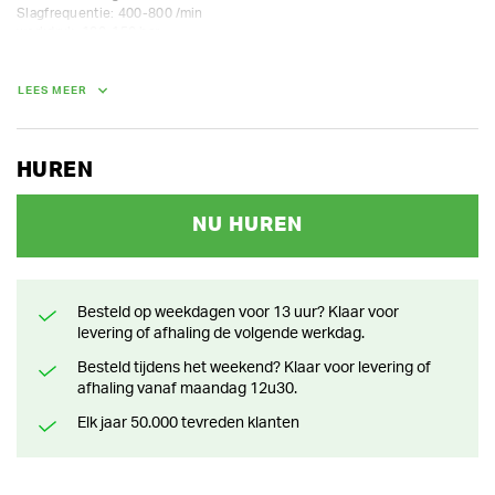
Slagfrequentie: 400-800 /min

werkdruk: 120-150 bar 

oliedebiet: 50-90 L/min

diameter werktuig 75 mm

snelkoppelplaat CW10

LEES MEER
inclusief 1 beitel
GEWICHT
HUREN
375.00 kg
NU HUREN
Besteld op weekdagen voor 13 uur? Klaar voor
levering of afhaling de volgende werkdag.
Besteld tijdens het weekend? Klaar voor levering of
afhaling vanaf maandag 12u30.
Elk jaar 50.000 tevreden klanten