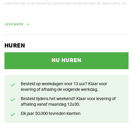
krachten die erop vrijkomen gelijkmatig verdeeld over de aansluiting op 
machine. 

Ophanging: CW10

Lengte: 65 cm
LEES MEER
GEWICHT
HUREN
90.00 kg
NU HUREN
Besteld op weekdagen voor 13 uur? Klaar voor
levering of afhaling de volgende werkdag.
Besteld tijdens het weekend? Klaar voor levering of
afhaling vanaf maandag 12u30.
Elk jaar 50.000 tevreden klanten