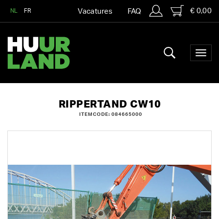
€ 0,00
NL
FR
Vacatures
FAQ
RIPPERTAND CW10
ITEMCODE: 084665000