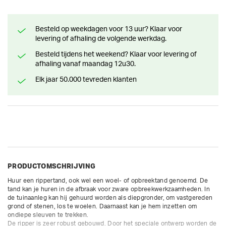
Besteld op weekdagen voor 13 uur? Klaar voor
levering of afhaling de volgende werkdag.
Besteld tijdens het weekend? Klaar voor levering of
afhaling vanaf maandag 12u30.
Elk jaar 50.000 tevreden klanten
PRODUCTOMSCHRIJVING
Huur een rippertand, ook wel een woel- of opbreektand genoemd. De 
tand kan je huren in de afbraak voor zware opbreekwerkzaamheden. In 
de tuinaanleg kan hij gehuurd worden als diepgronder, om vastgereden 
grond of stenen, los te woelen. Daarnaast kan je hem inzetten om 
ondiepe sleuven te trekken.

De ripper is zeer robust gebouwd. Door het speciale ontwerp worden de 