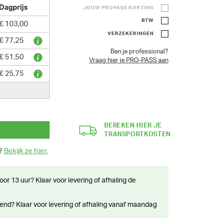
Dagprijs
JOUW PROPASS KORTING
BTW
€ 103,00
VERZEKERINGEN
€ 77,25
Ben je professional?
€ 51,50
Vraag hier je PRO-PASS aan
€ 25,75
BEREKEN HIER JE
TRANSPORTKOSTEN
n?
Bekijk ze hier.