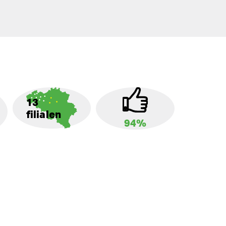
13
filialen
94%