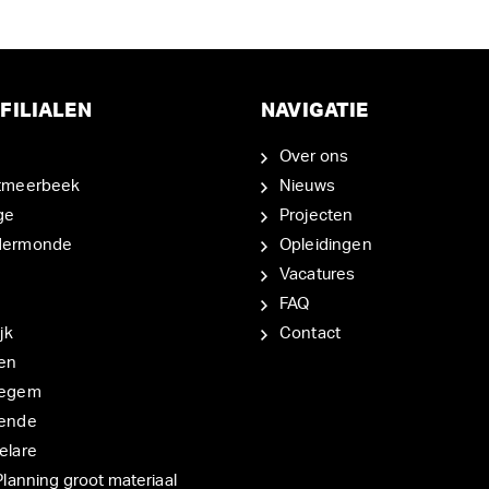
FILIALEN
NAVIGATIE
Over ons
tmeerbeek
Nieuws
ge
Projecten
dermonde
Opleidingen
Vacatures
FAQ
jk
Contact
en
degem
ende
elare
Planning groot materiaal