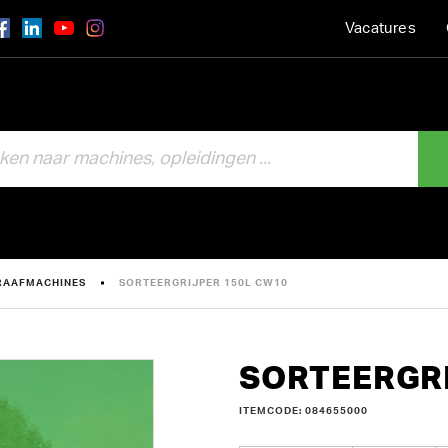
Vacatures
RAAFMACHINES
SORTEERGRIJPER 150L CW10
SORTEERGRI
ITEMCODE: 084655000