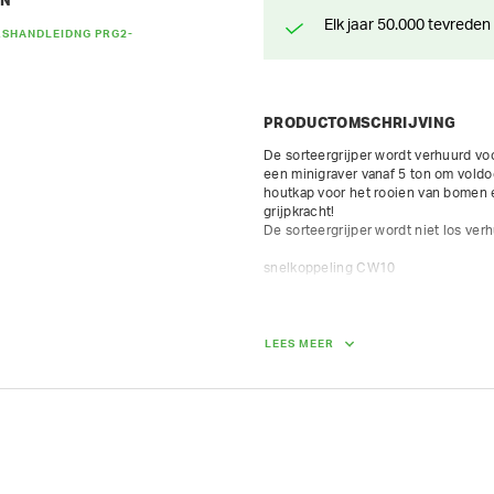
EN
Elk jaar 50.000 tevreden
RSHANDLEIDNG PRG2-
PRODUCTOMSCHRIJVING
De sorteergrijper wordt verhuurd vo
een minigraver vanaf 5 ton om voldo
houtkap voor het rooien van bomen en
grijpkracht!

De sorteergrijper wordt niet los verh
snelkoppeling CW10

Ophanging: CW10

werkdruk open dicht: 300 bar - 40 L/
werkdruk rotatie: 150 bar - 15 L/min

LEES MEER
schaalbreedte: 500 mm

spreid geopend: 1500 mm

hoogte: 1000 mm

inhoud: 150 Ltr

GEWICHT