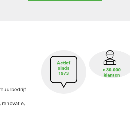
Actief
sinds
> 30.000
1973
klanten
rhuurbedrijf
 renovatie,