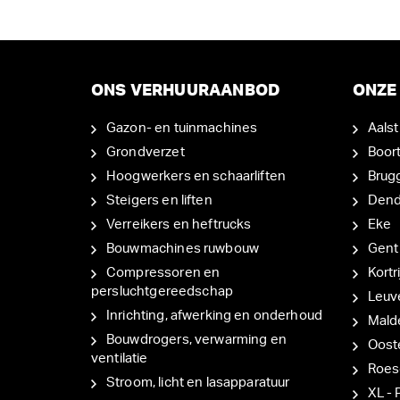
ONS VERHUURAANBOD
ONZE 
Gazon- en tuinmachines
Aalst
Grondverzet
Boor
Hoogwerkers en schaarliften
Brug
Steigers en liften
Den
Verreikers en heftrucks
Eke
Bouwmachines ruwbouw
Gent
Compressoren en
Kortri
persluchtgereedschap
Leuv
Inrichting, afwerking en onderhoud
Mal
Bouwdrogers, verwarming en
Oost
ventilatie
Roes
Stroom, licht en lasapparatuur
XL - 