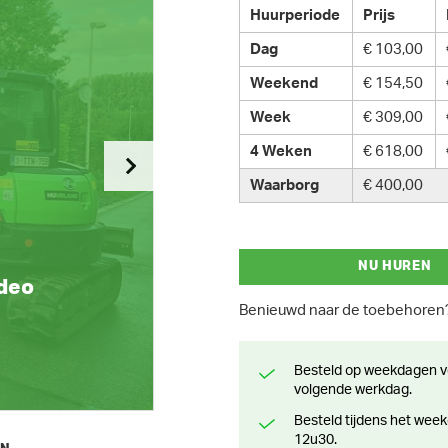
Huurperiode
Prijs
Dag
€ 103,00
Weekend
€ 154,50
Week
€ 309,00
4 Weken
€ 618,00
Waarborg
€ 400,00
NU HUREN
ideo
Benieuwd naar de toebehore
Besteld op weekdagen voor 13 uur? Klaar voor levering of afhaling de
volgende werkdag.
Besteld tijdens het weekend? Klaar voor levering of afhaling vanaf maandag
12u30.