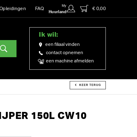
My
€ 0,00
Opleidingen
FAQ
Huurland
Ik wil:
een filiaal vinden
contact opnemen
een machine afmelden
KEER TERUG
JPER 150L CW10