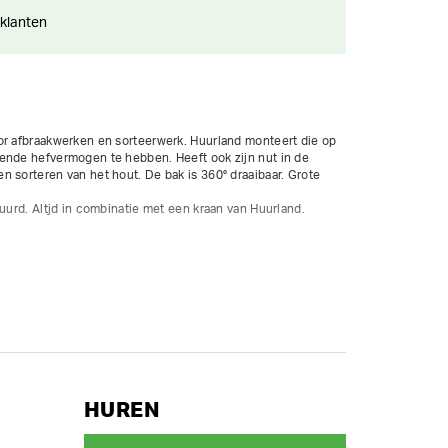
 klanten
or afbraakwerken en sorteerwerk. Huurland monteert die op 
ende hefvermogen te hebben. Heeft ook zijn nut in de 
 sorteren van het hout. De bak is 360° draaibaar. Grote 
uurd. Altjd in combinatie met een kraan van Huurland.

min

HUREN