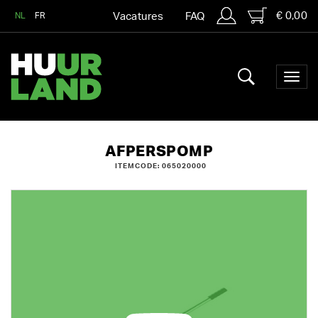
€ 0,00
NL
FR
Vacatures
FAQ
AFPERSPOMP
ITEMCODE: 065020000