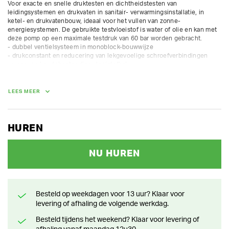
Voor exacte en snelle druktesten en dichtheidstesten van 
leidingsystemen en drukvaten in sanitair- verwarmingsinstallatie, in 
ketel- en drukvatenbouw, ideaal voor het vullen van zonne-
energiesystemen. De gebruikte testvloeistof is water of olie en kan met 
deze pomp op een maximale testdruk van 60 bar worden gebracht.

- dubbel ventielsysteem in monoblock-bouwwijze

- drukconstant en reducering van lekgevoelige schroefverbindingen

- weer- en koudebestendige vloeistofbak
LEES MEER
HUREN
NU HUREN
Besteld op weekdagen voor 13 uur? Klaar voor
levering of afhaling de volgende werkdag.
Besteld tijdens het weekend? Klaar voor levering of