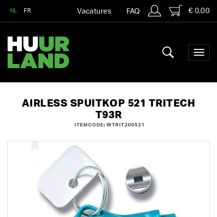
€ 0,00
NL
FR
Vacatures
FAQ
AIRLESS SPUITKOP 521 TRITECH
T93R
ITEMCODE: WTRIT200521