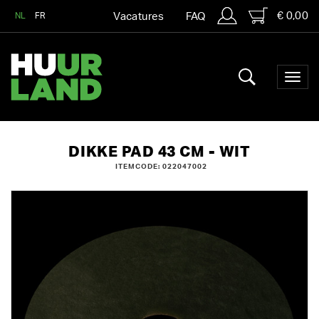
€ 0,00
NL
FR
Vacatures
FAQ
DIKKE PAD 43 CM - WIT
ITEMCODE: 022047002