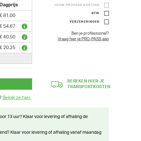
Dagprijs
JOUW PROPASS KORTING
BTW
€ 81,00
VERZEKERINGEN
€ 54,67
Ben je professional?
€ 40,50
Vraag hier je PRO-PASS aan
€ 20,25
BEREKEN HIER JE
TRANSPORTKOSTEN
n?
Bekijk ze hier.