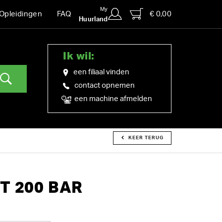
My
€ 0,00
Opleidingen
FAQ
Huurland
Ik wil:
een filiaal vinden
contact opnemen
een machine afmelden
KEER TERUG
T 200 BAR