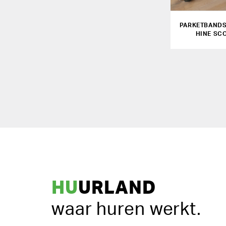
PARKETBAND
HINE SC
HU
URLAND
waar huren werkt.