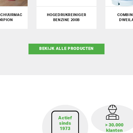
SCHUURMAC
HOGEDRUKREINIGER
COMBIN
ORPION
BENZINE 200B
DWEIL
BEKIJK ALLE PRODUCTEN
Actief
sinds
> 30.000
1973
klanten