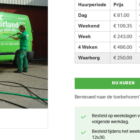
Huurperiode
Prijs
Dag
€ 81,00
Weekend
€ 109,35
Week
€ 243,00
4 Weken
€ 486,00
Waarborg
€ 250,00
NU HUREN
Benieuwd naar de toebehore
Besteld op weekdagen voor 13 uur? Klaar voor levering of afhaling de
volgende werkdag.
Besteld tijdens het weekend? Klaar voor levering of afhaling vanaf maandag
12u30.