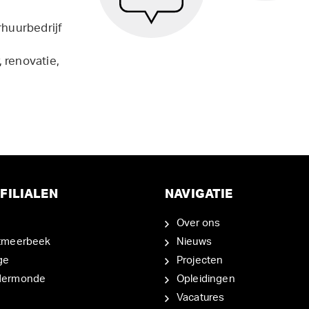
rhuurbedrijf
 renovatie,
FILIALEN
NAVIGATIE
Over ons
tmeerbeek
Nieuws
ge
Projecten
dermonde
Opleidingen
Vacatures