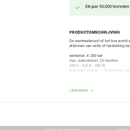
Elk jaar 50.000 tevreden
PRODUCTOMSCHRIJVING
De warmwaterunit of hot box wordt a
afstomen van vette of hardnekkig bev
werkdruk: 4-200 bar

max. waterdebiet: 20 liter/min

220 V - 0,8 A - 300 W

brandstof: Diesel  -- Tankinhoud : 25 
verbruik bij constant gebruik: 6l/h

incl. 15m HD-slang 200bar
LEES MEER
AFMETINGEN (L X BR X H):
79 cm x 75 cm x 92 cm
GEWICHT
112.00 kg