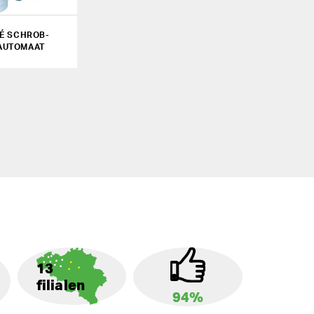
É SCHROB-
AUTOMAAT
13
filialen
94%