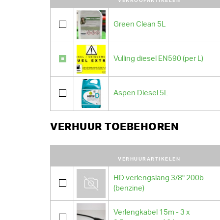
VERKOOPARTIKELEN
Green Clean 5L
Vulling diesel EN590 (per L)
Aspen Diesel 5L
VERHUUR TOEBEHOREN
VERHUURARTIKELEN
HD verlengslang 3/8" 200b
(benzine)
Verlengkabel 15m - 3 x