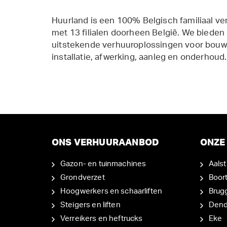
Huurland is een 100% Belgisch familiaal ve
met 13 filialen doorheen België. We bieden
uitstekende verhuuroplossingen voor bouw,
installatie, afwerking, aanleg en onderhoud.
ONS VERHUURAANBOD
ONZE 
Gazon- en tuinmachines
Aalst
Grondverzet
Boor
Hoogwerkers en schaarliften
Brug
Steigers en liften
Den
Verreikers en heftrucks
Eke