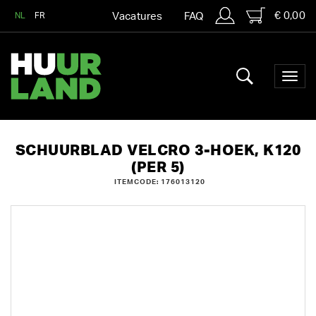
€ 0,00
NL
FR
Vacatures
FAQ
SCHUURBLAD VELCRO 3-HOEK, K120
(PER 5)
ITEMCODE: 176013120