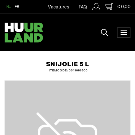
€ 0,00
NL
FR
Vacatures
FAQ
SNIJOLIE 5 L
ITEMCODE: 061060500